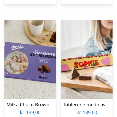
Milka Choco Brownie gaveæske
Toblerone med navn og billede i kærlighedstema – 340 gr
kr.
139,00
kr.
139,00