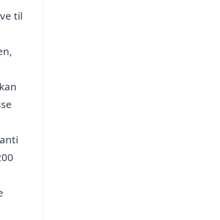
e til
en,
 kan
sse
anti
200
e