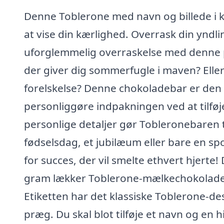
Denne Toblerone med navn og billede i k
at vise din kærlighed. Overrask din ynd
uforglemmelig overraskelse med denne p
der giver dig sommerfugle i maven? Eller
forelskelse? Denne chokoladebar er den u
personliggøre indpakningen ved at tilføje
personlige detaljer gør Tobleronebaren ti
fødselsdag, et jubilæum eller bare en spo
for succes, der vil smelte ethvert hjert
gram lækker Toblerone-mælkechokolade
Etiketten har det klassiske Toblerone-de
præg. Du skal blot tilføje et navn og en 