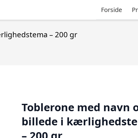
Forside
P
ærlighedstema – 200 gr
Toblerone med navn 
billede i kærlighedst
– 200 gr