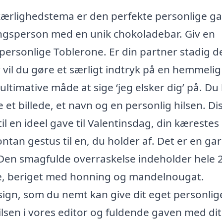
ærlighedstema er den perfekte personlige gav
lingsperson med en unik chokoladebar. Giv en
ersonlige Toblerone. Er din partner stadig d
 vil du gøre et særligt indtryk på en hemmelig
ltimative måde at sige ‘jeg elsker dig’ på. Du
 et billede, et navn og en personlig hilsen. Di
l en ideel gave til Valentinsdag, din kærestes
ntan gestus til en, du holder af. Det er en gar
e! Den smagfulde overraskelse indeholder hele 
, beriget med honning og mandelnougat.
sign, som du nemt kan give dit eget personlig
hilsen i vores editor og fuldende gaven med dit