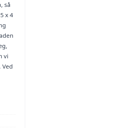
, så
5 x 4
ng
laden
æg,
 vi
. Ved