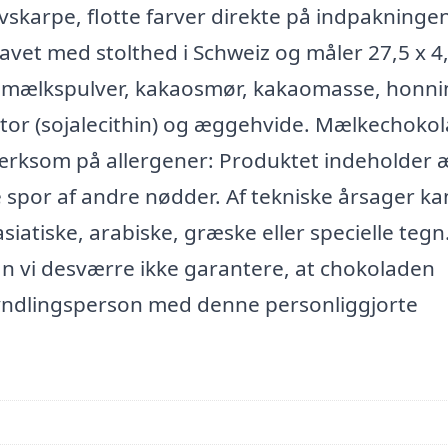
nivskarpe, flotte farver direkte på indpakningen
lavet med stolthed i Schweiz og måler 27,5 x 4,
ødmælkspulver, kakaosmør, kakaomasse, honni
ator (sojalecithin) og æggehvide. Mælkechoko
rksom på allergener: Produktet indeholder 
spor af andre nødder. Af tekniske årsager kan
asiatiske, arabiske, græske eller specielle tegn
n vi desværre ikke garantere, at chokoladen
 yndlingsperson med denne personliggjorte