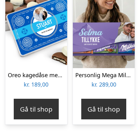
Oreo kagedåse med navn – firkantet
Personlig Mega Milka Chokolade med eget design – 12 plader
kr.
189,00
kr.
289,00
Gå til shop
Gå til shop