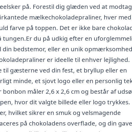
elsker på. Forestil dig glæden ved at modta
firkantede mælkechokoladepraliner, hver med
 fuld farve på toppen. Det er ikke bare chokola
på tungen.Er du på udkig efter en uforglemmel
til din bedstemor, eller en unik opmærksomhed 
koladepraliner er ideelle til enhver lejlighed.
l gæsterne ved din fest, et bryllup eller en
ærligt minde, et sjovt logo eller en personlig te
er bonbon måler 2,6 x 2,6 cm og består af uds
n, hvor dit valgte billede eller logo trykkes.
arver, hvilket sikrer en smuk og velsmagende
laceres på chokoladens overflade, og din gav