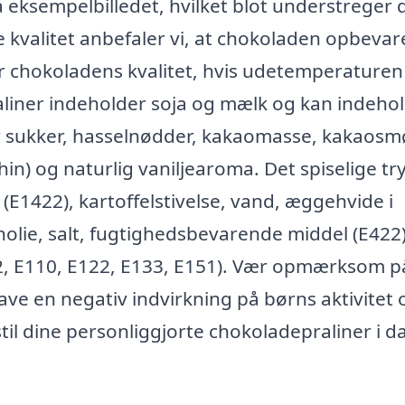
 eksempelbilledet, hvilket blot understreger 
 kvalitet anbefaler vi, at chokoladen opbevar
or chokoladens kvalitet, hvis udetemperaturen
aliner indeholder soja og mælk og kan indeho
r sukker, hasselnødder, kakaomasse, kakaosm
in) og naturlig vaniljearoma. Det spiselige tr
e (E1422), kartoffelstivelse, vand, æggehvide i
lie, salt, fugtighedsbevarende middel (E422)
2, E110, E122, E133, E151). Vær opmærksom på
ve en negativ indvirkning på børns aktivitet 
il dine personliggjorte chokoladepraliner i d