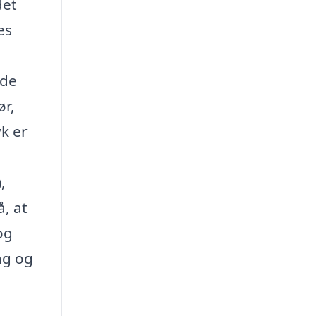
det
es
lde
ør,
yk er
,
, at
og
ag og