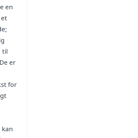
ge en
 et
de;
ig
til
 De er
kst for
øgt
e kan