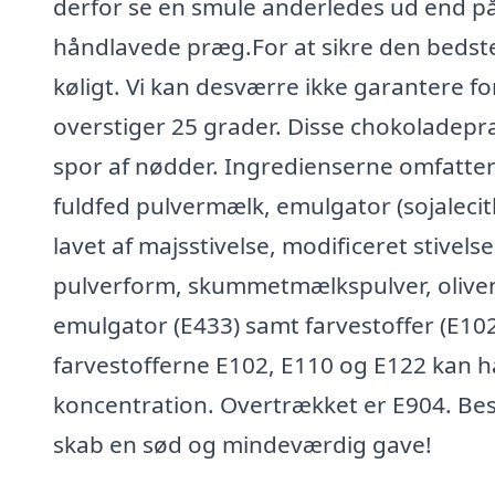
derfor se en smule anderledes ud end på
håndlavede præg.For at sikre den bedste
køligt. Vi kan desværre ikke garantere f
overstiger 25 grader. Disse chokoladepr
spor af nødder. Ingredienserne omfatte
fuldfed pulvermælk, emulgator (sojalecith
lavet af majsstivelse, modificeret stivels
pulverform, skummetmælkspulver, oliveno
emulgator (E433) samt farvestoffer (E10
farvestofferne E102, E110 og E122 kan ha
koncentration. Overtrækket er E904. Best
skab en sød og mindeværdig gave!