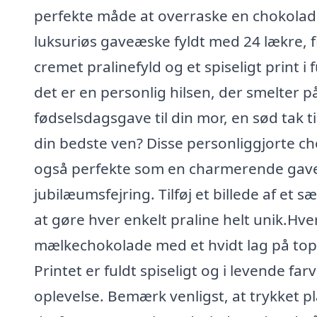
perfekte måde at overraske en chokolade
luksuriøs gaveæske fyldt med 24 lækre, 
cremet pralinefyld og et spiseligt print i
det er en personlig hilsen, der smelter 
fødselsdagsgave til din mor, en sød tak 
din bedste ven? Disse personliggjorte cho
også perfekte som en charmerende gave ti
jubilæumsfejring. Tilføj et billede af et s
at gøre hver enkelt praline helt unik.Hv
mælkechokolade med et hvidt lag på toppe
Printet er fuldt spiseligt og i levende f
oplevelse. Bemærk venligst, at trykket p