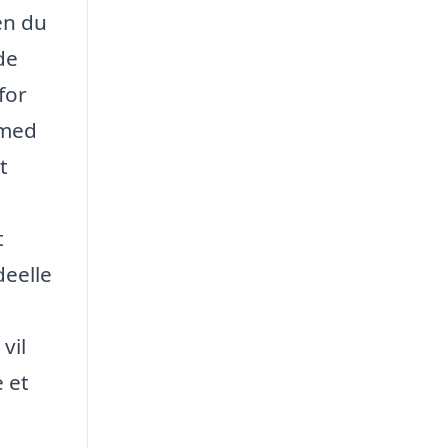
en du
de
for
 med
t
t
deelle
vil
 et