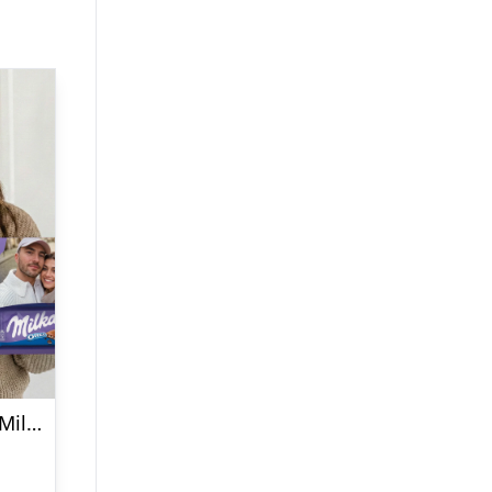
Personlig Mega Milka Chokolade med eget design – 12 plader