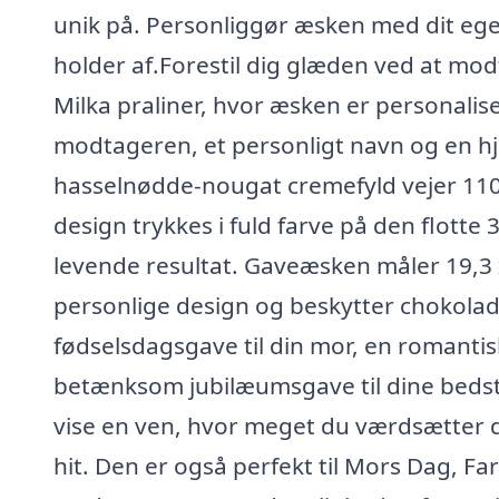
unik på. Personliggør æsken med dit eget
holder af.Forestil dig glæden ved at mo
Milka praliner, hvor æsken er personalise
modtageren, et personligt navn og en h
hasselnødde-nougat cremefyld vejer 110
design trykkes i fuld farve på den flotte
levende resultat. Gaveæsken måler 19,3 x 1
personlige design og beskytter chokolad
fødselsdagsgave til din mor, en romantisk
betænksom jubilæumsgave til dine bedstefo
vise en ven, hvor meget du værdsætter 
hit. Den er også perfekt til Mors Dag, Fa