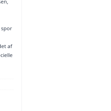
sen,
 spor
et af
cielle