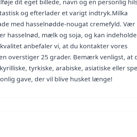
øje dit eget billede, navn og en personlig hil
stisk og efterlader et varigt indtryk.Milka
lade med hasselnødde-nougat cremefyld. Vær
r hasselnød, mælk og soja, og kan indeholde
kvalitet anbefaler vi, at du kontakter vores
 overstiger 25 grader. Bemærk venligst, at d
rilliske, tyrkiske, arabiske, asiatiske eller spe
onlig gave, der vil blive husket længe!