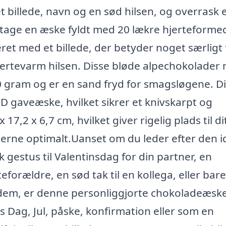
 billede, navn og en sød hilsen, og overrask 
dtage en æske fyldt med 20 lækre hjerteforme
ret med et billede, der betyder noget særligt 
jertevarm hilsen. Disse bløde alpechokolader
 gram og er en sand fryd for smagsløgene. Di
 3D gaveæske, hvilket sikrer et knivskarpt og
7,2 x 6,7 cm, hvilket giver rigelig plads til di
erne optimalt.Uanset om du leder efter den i
 gestus til Valentinsdag for din partner, en
rældre, en sød tak til en kollega, eller bare 
dem, er denne personliggjorte chokoladeæske
rs Dag, Jul, påske, konfirmation eller som en