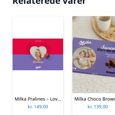
Relaterede varer
Milka Pralines – Love – Hjerter – 220 gram
kr.
149,00
kr.
139,00