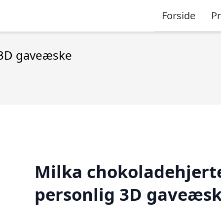
Forside
P
g 3D gaveæske
Milka chokoladehjerte
personlig 3D gaveæs