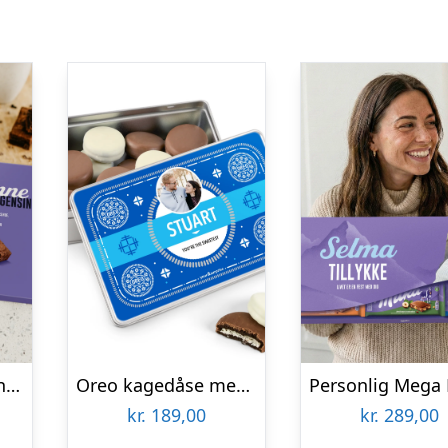
Milka Choco Brownie gaveæske
Oreo kagedåse med navn – firkantet
kr.
189,00
kr.
289,00