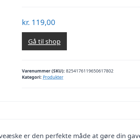
kr.
119,00
Gå til shop
Varenummer (SKU):
8254176119650617802
Kategori:
Produkter
aveæske er den perfekte måde at gøre din gav