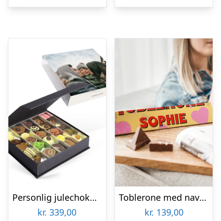
Personlig julechokolade gaveæske – 25 stk.
Toblerone med navn og billede i kærlighedstema – 340 gr
kr.
339,00
kr.
139,00