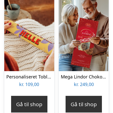
Personaliseret Toblerone – Mors Dag
Mega Lindor Chokolade
kr.
109,00
kr.
249,00
Gå til shop
Gå til shop