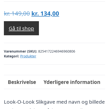
Den
Den
kr.
149,00
kr.
134,00
oprindelige
aktuelle
pris
pris
Gå til shop
var:
er:
kr. 149,00.
kr. 134,00.
Varenummer (SKU):
8254172246946960806
Kategori:
Produkter
Beskrivelse
Yderligere information
Look-O-Look Slikgave med navn og billede