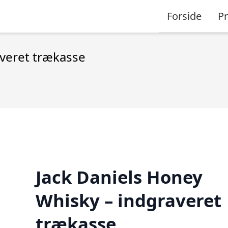
Forside
P
averet trækasse
Jack Daniels Honey
Whisky – indgraveret
trækasse