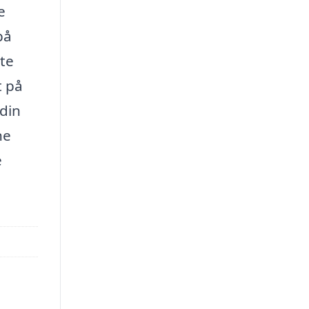
e
på
ate
t på
 din
ne
e