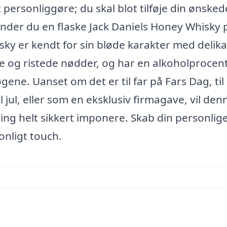
t personliggøre; du skal blot tilføje din ønsked
finder du en flaske Jack Daniels Honey Whisky 
ky er kendt for sin bløde karakter med delik
ge og ristede nødder, og har en alkoholprocen
ene. Uanset om det er til far på Fars Dag, til
l jul, eller som en eksklusiv firmagave, vil den
ing helt sikkert imponere. Skab din personlig
onligt touch.