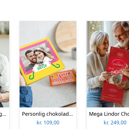
Oreo Bageblanding Gaveæske med navn og/eller billede
Personlig chokolade gaveæske – Tony’s Chocolonely – Karamel/Havsalt
kr.
109,00
kr.
249,00