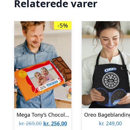
Relaterede varer
-5%
Mega Tony’s Chocolonely med navn og billede (5 plader chokolade)
Den
Den
kr.
269,00
kr.
256,00
kr.
249,00