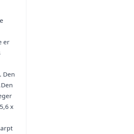
ge
e er
s
f. Den
r.Den
reger
5,6 x
karpt