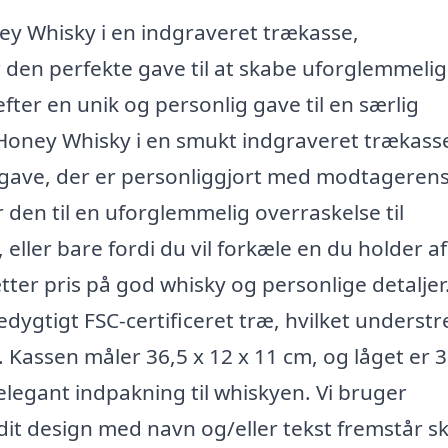
ey Whisky i en indgraveret trækasse,
 den perfekte gave til at skabe uforglemmeli
fter en unik og personlig gave til en særlig
 Honey Whisky i en smukt indgraveret trækass
en gave, der er personliggjort med modtageren
 den til en uforglemmelig overraskelse til
eller bare fordi du vil forkæle en du holder a
ætter pris på god whisky og personlige detalje
edygtigt FSC-certificeret træ, hvilket underst
Kassen måler 36,5 x 12 x 11 cm, og låget er 3
 elegant indpakning til whiskyen. Vi bruger
 dit design med navn og/eller tekst fremstår s