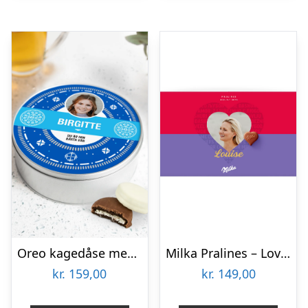
Oreo kagedåse med navn – rund
Milka Pralines – Love – Hjerter – 220 gram
kr.
159,00
kr.
149,00