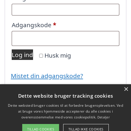
Påkrævet
Adgangskode
*
Log ind
Husk mig
Mistet din adgangskode?
×
Dette website bruger tracking cookies
Dette websted bruger cookies til at forbedre brugeroplevelsen. Ved
at bruge vores hjemmeside accepterer du alle cookies i
overensstemmelse med vores cookiepolitik.
Detaljer
Copyright 2026 - Pilanto Aps
TILLAD COOKIES
TILLAD IKKE COOKIES